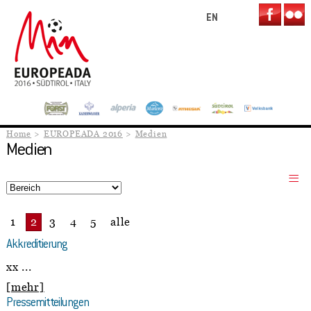
EN
Home
EUROPEADA 2016
Medien
Medien
1
2
3
4
5
alle
Akkreditierung
xx ...
[mehr]
Pressemitteilungen