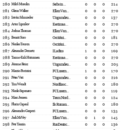
280
Miloš Musulin
Serbs in ...
0
0
0
214
281
Glenn Walker
Ellan Van...
0
0
0
270
282
István Schmieder
Ungarndeu...
0
0
0
137
283
Artur Lipnikov
Eestimaa ...
0
0
0
270
284
Joshua Thomas
Ellan Van...
0
0
0
270
285
Benoit Soro
Occitáni...
0
0
0
181
286
Nicolas Touron
Occitáni...
0
0
0
270
287
Alexander Demetz
I Ladins
1
0
0
169
288
Tarmo-Erik Hutunnen
Eestimaa ...
0
0
0
270
289
Jérome Reisz
Ungarndeu...
0
0
0
205
290
Marzio Piccinini
FC Lusern...
1
0
0
170
291
Péter Veit
Ungarndeu...
0
0
0
216
292
Tim Wendt
Nordfrasc...
0
0
0
180
293
Nicolo Saponaro
FC Lusern...
0
0
0
119
294
Marc Jensen
Team Nord...
0
0
0
124
295
Flurin Capaul
Ils Ruman...
0
0
0
180
296
Alessandro Gasperi
FC Lusern...
0
0
0
135
297
Jack McVey
Ellan Van...
0
1
0
145
298
Petr Yanzin
RusDeutsc...
0
0
0
136