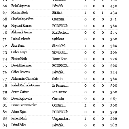
66
Erik Gányovics
Felvidék...
0
0
0
450
67
Martin Ritsch
Südtirol
1
0
1
434
68
Slaviša Stipančevi...
Croats in...
0
0
0
341
69
Krzysztof Renner
FC DFK Ob...
0
0
0
360
70
Aleksandr Genze
RusDeutsc...
0
0
0
275
71
Lukas Linhardt
Sydslesvi...
0
0
0
360
72
Ákos Barta
Slovak Mi...
1
0
0
360
73
Gábor Krajcs
Slovak Mi...
0
0
0
266
74
Florian Kelih
Team Koro...
0
0
0
226
75
Dawid Brehmer
FC DFK Ob...
0
0
0
360
76
Gábor Renczes
Felvidék...
0
0
0
224
77
Aleksandar Glamočak
Serbs in ...
0
0
0
360
78
Rafael Machado Gomes
Ils Ruman...
0
0
0
360
79
Artem Gafner
RusDeutsc...
0
0
0
360
80
Davor Rajkovača
Croats in...
0
0
0
287
81
Pierre Barremaecker
Occitáni...
2
0
0
360
82
Adam Zajac
FC DFK Ob...
0
0
0
329
83
Róbert Muth
Ungarndeu...
1
0
0
266
84
Dávid Zoller
Felvidék...
0
0
0
182