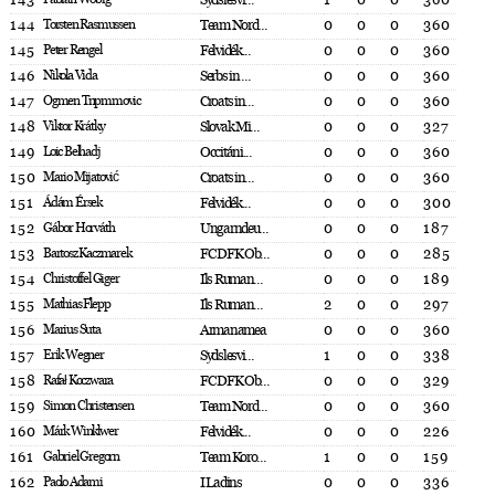
143
Sydslesvi...
1
0
0
360
144
Torsten Rasmussen
Team Nord...
0
0
0
360
145
Peter Rengel
Felvidék...
0
0
0
360
146
Nikola Vida
Serbs in ...
0
0
0
360
147
Ogmen Tnpmmovic
Croats in...
0
0
0
360
148
Viktor Krátky
Slovak Mi...
0
0
0
327
149
Loic Belhadj
Occitáni...
0
0
0
360
150
Mario Mijatović
Croats in...
0
0
0
360
151
Ádám Érsek
Felvidék...
0
0
0
300
152
Gábor Horváth
Ungarndeu...
0
0
0
187
153
Bartosz Kaczmarek
FC DFK Ob...
0
0
0
285
154
Christoffel Giger
Ils Ruman...
0
0
0
189
155
Mathias Flepp
Ils Ruman...
2
0
0
297
156
Marius Suta
Armanamea
0
0
0
360
157
Erik Wegner
Sydslesvi...
1
0
0
338
158
Rafał Koczwara
FC DFK Ob...
0
0
0
329
159
Simon Christensen
Team Nord...
0
0
0
360
160
Márk Winklwer
Felvidék...
0
0
0
226
161
Gabriel Gregorn
Team Koro...
1
0
0
159
162
Paolo Adami
I Ladins
0
0
0
336