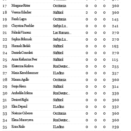
17
Morgane Ritter
Occitania
0
0
0
360
18
Verena Erlacher
Südtirol
2
0
0
360
19
Farah Lagra
Occitania
0
0
0
145
20
Chrystina Paschke
Serbja Lu...
0
0
0
241
21
Fabiola Vincenz
Las Ruman...
0
0
0
270
22
Sophia Böhmak
Serbja Lu...
0
0
0
270
23
Hannah Bielak
Südtirol
0
0
0
193
24
Daniela Consolati
Südtirol
0
0
0
270
25
Anna Katharina Peer
Südtirol
0
0
0
115
26
Ekaterina Kozlova
RusDeutsc...
0
0
0
255
27
Maria Kerschbaumer
I Ladins
0
0
0
357
28
Manon Agullo
Occitania
0
0
0
360
29
Sonja Kiem
Südtirol
0
0
0
314
30
Anzhelika Irikina
RusDeutsc...
0
0
0
339
31
Desireè Righi
Südtirol
0
0
0
360
32
Elisa Depaul
I Ladins
0
0
0
332
33
Noémie Cuberes
Occitania
0
0
0
360
34
Elena Muravyeva
RusDeutsc...
0
0
0
360
35
Erica Roilo
I Ladins
0
0
0
239