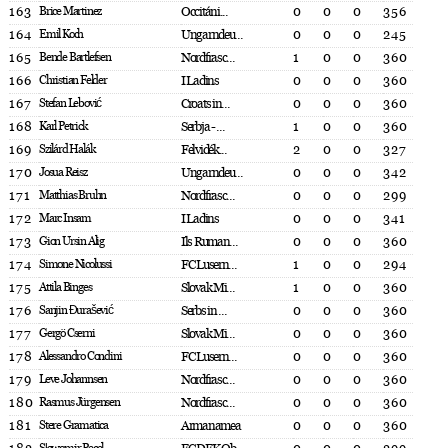
163
Brice Martinez
Occitáni...
0
0
0
356
164
Emil Koch
Ungarndeu...
0
0
0
245
165
Bende Bartlefsen
Nordfrasc...
1
0
0
360
166
Christian Felder
I Ladins
0
0
0
360
167
Stefan Lebović
Croats in...
0
0
0
360
168
Karl Petrick
Serbja - ...
1
0
0
360
169
Szilárd Halák
Felvidék...
2
0
0
327
170
Josua Reisz
Ungarndeu...
0
0
0
342
171
Matthias Bruhn
Nordfrasc...
0
0
0
299
172
Marc Insam
I Ladins
0
0
0
341
173
Gion Ursin Alig
Ils Ruman...
0
0
0
360
174
Simone Nicolussi
FC Lusern...
1
0
0
294
175
Attila Binges
Slovak Mi...
1
0
0
360
176
Sanjin Đurašević
Serbs in ...
0
0
0
360
177
Gergö Cserni
Slovak Mi...
0
0
0
360
178
Alessandro Condini
FC Lusern...
0
0
0
360
179
Leve Johannsen
Nordfrasc...
0
0
0
360
180
Rasmus Jürgensen
Nordfrasc...
0
0
0
360
181
Stere Gramatica
Armanamea
0
0
0
360