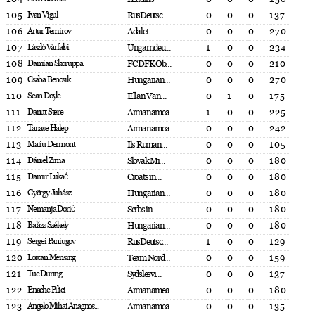
105
Ivan Vigul
RusDeutsc...
0
0
0
137
106
Artur Temirov
Adalet
0
0
0
270
107
László Várfalvi
Ungarndeu...
1
0
0
234
108
Damian Skoruppa
FC DFK Ob...
0
0
0
210
109
Csaba Bencsik
Hungarian...
0
0
0
270
110
Sean Doyle
Ellan Van...
0
1
0
175
111
Danut Stere
Armanamea
1
0
0
225
112
Tanase Halep
Armanamea
0
0
0
242
113
Matiu Dermont
Ils Ruman...
0
0
0
105
114
Dániel Zima
Slovak Mi...
0
0
0
180
115
Damir Lukać
Croats in...
0
0
0
180
116
György Juhász
Hungarian...
0
0
0
180
117
Nemanja Dorić
Serbs in ...
0
0
0
180
118
Balázs Székely
Hungarian...
0
0
0
180
119
Sergei Paniugov
RusDeutsc...
1
0
0
129
120
Lorcan Mensing
Team Nord...
0
0
0
159
121
Tue Düring
Sydslesvi...
0
0
0
137
122
Enache Pilici
Armanamea
0
0
0
180
123
Angelo Mihai Anagnos...
Armanamea
0
0
0
135