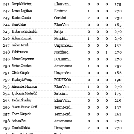
241
Joseph Morling
Ellan Van...
0
0
0
175
242
Levani Laglilava
Eestimaa ...
1
0
0
270
243
Bastien Cantier
Occitáni...
2
0
0
230
244
Sam Caine
Ellan Van...
0
0
0
185
245
Hubertus Zschorlich
Serbja - ...
0
0
0
270
246
Ádám Rusznák
Felvidék...
1
0
0
270
247
Gábor Törteli
Ungarndeu...
0
0
0
157
248
Erk Petersen
Nordfrasc...
0
0
1
270
249
Marco Carpentari
FC Lusern...
0
0
0
270
250
Stelian Carabas
Armanamea
1
0
0
252
251
Olivér Gáspár
Ungarndeu...
0
0
0
186
252
Fryderyk Wolny
FC DFK Ob...
0
0
0
190
253
Alexander Harrison
Ellan Van...
1
0
0
270
254
Ljubomir Mađerčić
Serbs in ...
0
0
0
175
255
Declan Sharkey
Ellan Van...
0
0
0
219
256
Svante Bastian Griff...
Team Nord...
0
0
0
137
257
Thore Naujeck
Team Nord...
0
0
0
261
258
Adrian Pitu
Armanamea
0
0
0
270
259
Tamás Sárközi
Hungarian...
2
0
0
270