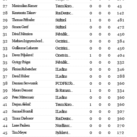
27
Maximilian Kumer
Team Koro...
0
0
0
45
28
Konstantin Takoev
RusDeutsc...
0
0
0
142
29
Thomas Piffrader
Südtirol
1
0
0
481
30
Simon Greif
Südtirol
0
0
0
472
31
Dávid Mészáros
Felvidék...
0
0
0
450
32
Mathieu Irigoyembord...
Occitáni...
0
0
0
384
33
Guillaume Lafuente
Occitáni...
0
0
0
450
34
Davor Poljaković
Croats in...
1
0
0
404
35
György Prágai
Felvidék...
0
0
0
332
36
Florian Rubatscher
I Ladins
0
0
0
346
37
David Huber
I Ladins
0
0
0
288
38
Damian Serwuszok
FC DFK Ob...
0
0
0
360
39
Mauro Demont
Ils Ruman...
1
0
0
334
40
Peter Mittermair
I Ladins
0
0
0
360
41
Darjan Aleksič
Team Koro...
1
0
0
360
42
Samuel Frontull
I Ladins
0
0
0
307
43
Timur Dzebosov
RusDeutsc...
0
0
0
360
44
Lasse Paulsen
Nordfrasc...
0
0
0
270
45
Tim Meyer
Sydslesvi...
0
0
0
172