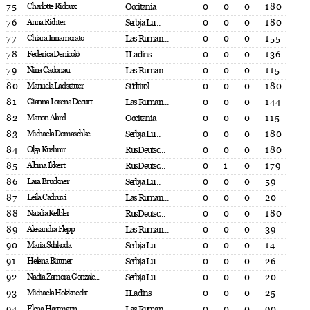
75
Charlotte Ridoux
Occitania
0
0
0
180
76
Anna Richter
Serbja Lu...
0
0
0
180
77
Chiara Innamorato
Las Ruman...
0
0
0
155
78
Federica Denicolò
I Ladins
0
0
0
136
79
Nina Cadonau
Las Ruman...
0
0
0
115
80
Manuela Ladstätter
Südtirol
0
0
0
180
81
Gianna Lorena Decurt...
Las Ruman...
0
0
0
144
82
Manon Alard
Occitania
0
0
0
115
83
Michaela Domaschke
Serbja Lu...
0
0
0
180
84
Olga Kushnir
RusDeutsc...
0
0
0
180
85
Albina Ikkert
RusDeutsc...
0
1
0
179
86
Lara Brückner
Serbja Lu...
0
0
0
59
87
Leila Cadruvi
Las Ruman...
0
0
0
20
88
Natalia Kelbler
RusDeutsc...
0
0
0
180
89
Alexandra Flepp
Las Ruman...
0
0
0
39
90
Maria Schkoda
Serbja Lu...
0
0
0
14
91
Helena Büttner
Serbja Lu...
0
0
0
26
92
Nadia Zamora-Gonzale...
Serbja Lu...
0
0
0
20
93
Michaela Holzknecht
I Ladins
0
0
0
25
94
Elena Hartmann
Las Ruman...
0
0
0
90