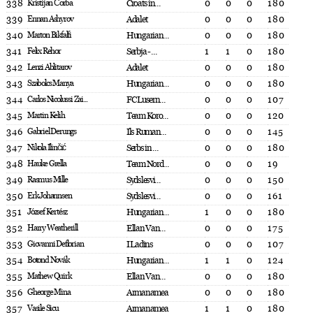
338
Kristijan Čorba
Croats in...
0
0
0
180
339
Ennan Ashyrov
Adalet
0
0
0
180
340
Marton Bikfalfi
Hungarian...
0
0
0
180
341
Felix Rehor
Serbja - ...
1
1
0
180
342
Lenzi Ablitarov
Adalet
0
0
0
180
343
Szabolcs Manya
Hungarian...
0
0
0
180
344
Carlos Nicolussi Zai...
FC Lusern...
0
0
0
107
345
Martin Kelih
Team Koro...
0
0
0
120
346
Gabriel Derungs
Ils Ruman...
0
0
0
145
347
Nikola Ilinčić
Serbs in ...
0
0
0
180
348
Hauke Grella
Team Nord...
0
0
0
19
349
Rasmus Mille
Sydslesvi...
0
0
0
150
350
Erk Johannsen
Sydslesvi...
0
0
0
161
351
József Kertész
Hungarian...
1
0
0
180
352
Harry Weatherill
Ellan Van...
0
0
0
175
353
Giovanni Deflorian
I Ladins
0
0
0
107
354
Botond Novák
Hungarian...
1
1
0
124
355
Mathew Quirk
Ellan Van...
0
0
0
180
356
Gheorge Mina
Armanamea
0
0
0
180
357
Vasile Sicu
Armanamea
1
1
0
180