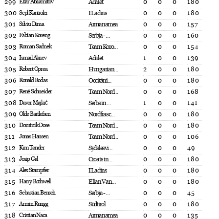
299
Elzar Abliamitov
Adalet
0
0
0
180
300
Sepl Kantioler
I Ladins
0
0
0
180
301
Silviu Dima
Armanamea
0
0
0
157
302
Fabian Koreng
Serbja - ...
0
0
0
160
303
Roman Sadnek
Team Koro...
0
0
0
154
304
Ismail Akiiev
Adalet
1
0
0
139
305
Robert Oprea
Hungarian...
2
0
0
180
306
Ronald Rodas
Occitáni...
0
0
0
180
307
René Schneider
Team Nord...
0
0
0
168
308
Davor Majkić
Serbs in ...
1
0
0
141
309
Olde Bartlefsen
Nordfrasc...
0
0
0
180
310
Dominik Dose
Team Nord...
0
0
0
180
311
Jonas Hansen
Team Nord...
0
0
0
106
312
Kim Tønder
Sydslesvi...
0
0
0
49
313
Josip Gal
Croats in...
0
0
0
180
314
Alex Stampfer
I Ladins
0
0
0
180
315
Harry Rothwell
Ellan Van...
0
0
0
180
316
Sebastian Bensch
Serbja - ...
0
0
0
45
317
Armin Rungg
Südtirol
0
0
0
180
318
Cristian Naca
Armanamea
0
0
0
135