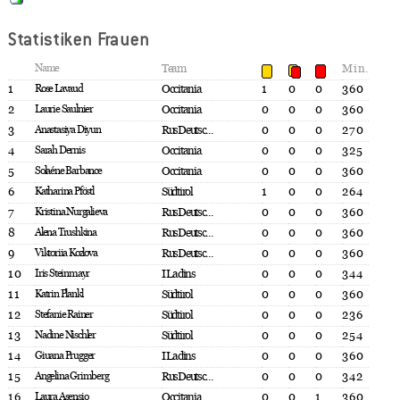
Statistiken Frauen
Name
Team
Min.
1
Rose Lavaud
Occitania
1
0
0
360
2
Laurie Saulnier
Occitania
0
0
0
360
3
Anastasiya Diyun
RusDeutsc...
0
0
0
270
4
Sarah Dernis
Occitania
0
0
0
325
5
Solaéne Barbance
Occitania
0
0
0
360
6
Katharina Pföstl
Südtirol
1
0
0
264
7
Kristina Nurgalieva
RusDeutsc...
0
0
0
360
8
Alena Trushkina
RusDeutsc...
0
0
0
360
9
Viktoriia Kozlova
RusDeutsc...
0
0
0
360
10
Iris Steinmayr
I Ladins
0
0
0
344
11
Katrin Plankl
Südtirol
0
0
0
360
12
Stefanie Rainer
Südtirol
0
0
0
236
13
Nadine Nischler
Südtirol
0
0
0
254
14
Giuana Prugger
I Ladins
0
0
0
360
15
Angelina Grimberg
RusDeutsc...
0
0
0
342
16
Laura Asensio
Occitania
0
0
1
360