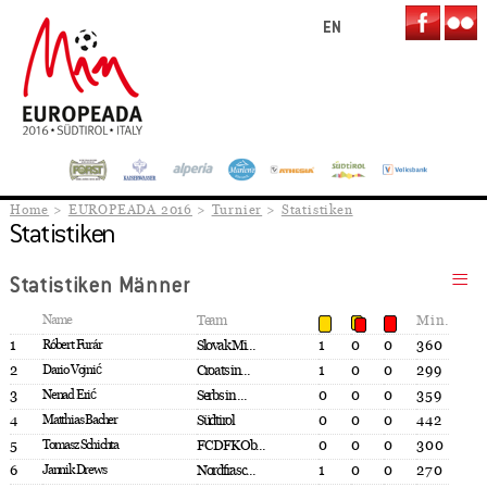
EN
Home
EUROPEADA 2016
Turnier
Statistiken
Statistiken
Statistiken Männer
Name
Team
Min.
1
Róbert Furár
Slovak Mi...
1
0
0
360
2
Dario Vojnić
Croats in...
1
0
0
299
3
Nenad Erić
Serbs in ...
0
0
0
359
4
Matthias Bacher
Südtirol
0
0
0
442
5
Tomasz Schichta
FC DFK Ob...
0
0
0
300
6
Jannik Drews
Nordfrasc...
1
0
0
270