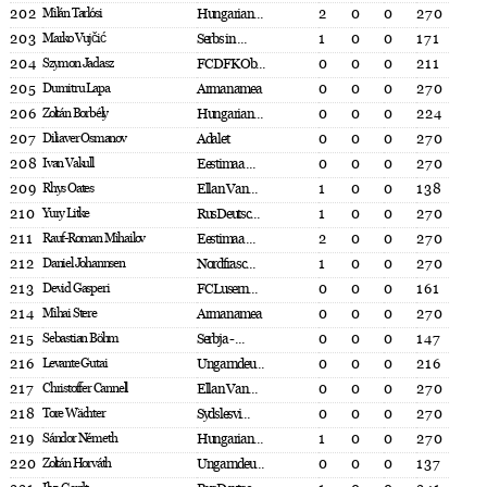
202
Milán Tarlósi
Hungarian...
2
0
0
270
203
Marko Vujčić
Serbs in ...
1
0
0
171
204
Szymon Jadasz
FC DFK Ob...
0
0
0
211
205
Dumitru Lapa
Armanamea
0
0
0
270
206
Zoltán Borbély
Hungarian...
0
0
0
224
207
Diliaver Osmanov
Adalet
0
0
0
270
208
Ivan Vakull
Eestimaa ...
0
0
0
270
209
Rhys Oates
Ellan Van...
1
0
0
138
210
Yury Litke
RusDeutsc...
1
0
0
270
211
Rauf-Roman Mihailov
Eestimaa ...
2
0
0
270
212
Daniel Johannsen
Nordfrasc...
1
0
0
270
213
Devid Gasperi
FC Lusern...
0
0
0
161
214
Mihai Stere
Armanamea
0
0
0
270
215
Sebastian Böhm
Serbja - ...
0
0
0
147
216
Levante Gutai
Ungarndeu...
0
0
0
216
217
Christoffer Cannell
Ellan Van...
0
0
0
270
218
Tore Wächter
Sydslesvi...
0
0
0
270
219
Sándor Németh
Hungarian...
1
0
0
270
220
Zoltán Horváth
Ungarndeu...
0
0
0
137