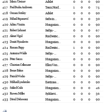
416
Isliam Useinov
Adalet
0
0
0
90
417
Paul Bucka Andresen
Team Nord...
1
0
0
75
418
Osman Sotskiy
Adalet
0
0
0
90
419
Mihail Stipanović
Serbs in ...
0
0
0
30
420
Ádám Viczián
Hungarian...
0
0
0
90
421
Robert Lehnart
Serbja - ...
0
0
0
67
422
Alexei Vigul
RusDeutsc...
0
0
0
90
423
Donát Nyisalovits
Hungarian...
0
0
0
90
424
Roman Repp
RusDeutsc...
1
0
0
90
425
Antonius Walde
Serbja - ...
0
0
0
90
426
Péter Samu
Hungarian...
0
0
0
90
427
Christian Cellamare
Ellan Van...
0
0
0
90
428
Bence Bakos
Hungarian...
0
0
0
90
429
Patrick Wocko
Serbja - ...
0
0
0
90
430
Mikhail Lyashenko
Eestimaa ...
0
0
0
90
431
Szilárd Csiki
Hungarian...
0
0
0
46
432
Ruwen Möller
Sydslesvi...
0
0
0
36
433
Dávid Debreceni
Hungarian...
0
0
0
90