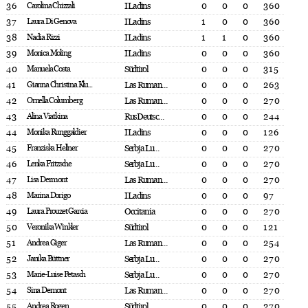
36
Carolina Chizzali
I Ladins
0
0
0
360
37
Laura Di Genova
I Ladins
1
0
0
360
38
Nadia Rizzi
I Ladins
1
1
0
360
39
Monica Moling
I Ladins
0
0
0
360
40
Manuela Costa
Südtirol
0
0
0
315
41
Gianna Christina Klu...
Las Ruman...
0
0
0
263
42
Ornella Columberg
Las Ruman...
0
0
0
270
43
Alina Viatkina
RusDeutsc...
0
0
0
244
44
Monika Runggaldier
I Ladins
0
0
0
126
45
Franziska Hellner
Serbja Lu...
0
0
0
270
46
Lenka Fritzsche
Serbja Lu...
0
0
0
270
47
Lisa Dermont
Las Ruman...
0
0
0
270
48
Marina Dorigo
I Ladins
0
0
0
97
49
Laura Prouzet Garcia
Occitania
0
0
0
270
50
Veronika Winkler
Südtirol
0
0
0
121
51
Andrea Giger
Las Ruman...
0
0
0
254
52
Janika Büttner
Serbja Lu...
0
0
0
270
53
Marie-Luise Petasch
Serbja Lu...
0
0
0
270
54
Sina Demont
Las Ruman...
0
0
0
270
55
Andrea Rogen
Südtirol
0
0
0
270