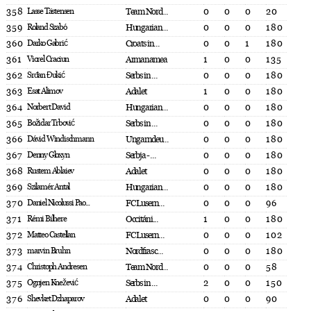
358
Lasse Tästensen
Team Nord...
0
0
0
20
359
Roland Szabó
Hungarian...
0
0
0
180
360
Darko Gabrić
Croats in...
0
0
1
180
361
Viorel Craciun
Armanamea
1
0
0
135
362
Srđan Đukić
Serbs in ...
0
0
0
180
363
Esat Alimov
Adalet
1
0
0
180
364
Norbert David
Hungarian...
0
0
0
180
365
Božidar Trbović
Serbs in ...
0
0
0
180
366
Dávid Windischmann
Ungarndeu...
0
0
0
180
367
Denny Gloxyn
Serbja - ...
0
0
0
180
368
Rustem Ablaiev
Adalet
0
0
0
180
369
Szilamér Antal
Hungarian...
0
0
0
180
370
Daniel Nicolussi Pao...
FC Lusern...
0
0
0
96
371
Rémi Bilhere
Occitáni...
1
0
0
180
372
Matteo Castellan
FC Lusern...
0
0
0
102
373
marvin Bruhn
Nordfrasc...
0
0
0
180
374
Christoph Andresen
Team Nord...
0
0
0
58
375
Ognjen Knežević
Serbs in ...
2
0
0
150
376
Shevket Dzhaparov
Adalet
0
0
0
90