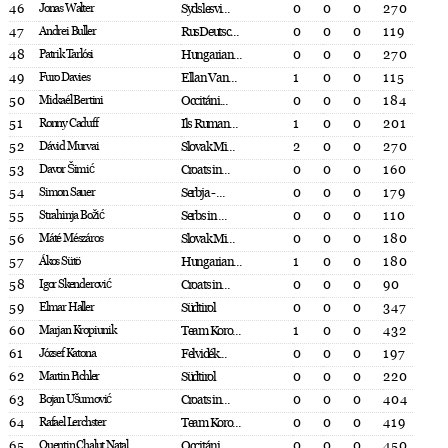
46
Jonas Walter
Sydslesvi...
0
0
0
270
47
Andrei Buller
RusDeutsc...
0
0
0
119
48
Patrik Tarlósi
Hungarian...
0
0
0
270
49
Furo Davies
Ellan Van...
1
0
0
115
50
Mickaél Bertini
Occitáni...
0
0
0
184
51
Ronny Caduff
Ils Ruman...
1
0
0
201
52
Dávid Murvai
Slovak Mi...
2
0
0
270
53
Davor Šimić
Croats in...
0
0
0
160
54
Simon Sauer
Serbja - ...
0
0
0
179
55
Strahinja Božić
Serbs in ...
0
0
0
110
56
Máté Mészáros
Slovak Mi...
0
0
0
180
57
Ákos Sütö
Hungarian...
1
0
0
180
58
Igor Skenderović
Croats in...
0
0
0
90
59
Elmar Haller
Südtirol
0
0
0
347
60
Marjan Kropiunik
Team Koro...
1
0
0
432
61
József Katona
Felvidék...
0
0
0
197
62
Martin Pichler
Südtirol
0
0
0
220
63
Bojan Ušumović
Croats in...
0
0
0
404
64
Rafael Lerchster
Team Koro...
0
0
0
419
65
Quentin Chalut Natal
Occitáni...
0
0
0
450