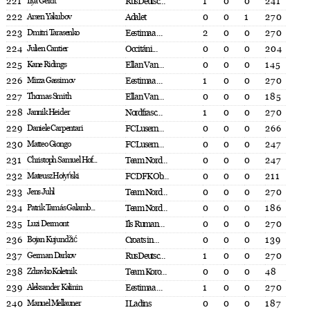
221
Ilya Gerdt
RusDeutsc...
1
0
0
241
222
Arsen Yakubov
Adalet
0
0
1
270
223
Dmitri Tarasenko
Eestimaa ...
2
0
0
270
224
Julien Cantier
Occitáni...
0
0
0
204
225
Kane Ridings
Ellan Van...
0
0
0
145
226
Mirza Gassimov
Eestimaa ...
1
0
0
270
227
Thomas Smith
Ellan Van...
0
0
0
185
228
Jannik Heider
Nordfrasc...
1
0
0
270
229
Daniele Carpentari
FC Lusern...
0
0
0
266
230
Matteo Giongo
FC Lusern...
0
0
0
247
231
Christoph Samuel Hof...
Team Nord...
0
0
0
247
232
Mateusz Hołyński
FC DFK Ob...
0
0
0
211
233
Jens Juhl
Team Nord...
0
0
0
270
234
Patrik Tamás Galamb...
Team Nord...
0
0
0
186
235
Luzi Dermont
Ils Ruman...
0
0
0
270
236
Bojan Kujundžić
Croats in...
0
0
0
139
237
German Darkov
RusDeutsc...
1
0
0
270
238
Zdravko Koletnik
Team Koro...
0
0
0
48
239
Aleksander Kalinin
Eestimaa ...
1
0
0
270
240
Manuel Mellauner
I Ladins
0
0
0
187