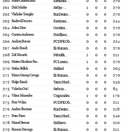
260
Hans-Gabriel Siim
Eestimaa ...
0
0
0
270
261
Dirk Scholze
Serbja - ...
1
0
0
270
262
Vladislav Tcengler
RusDeutsc...
0
0
0
270
263
Radzivil Dmytro
Eestimaa ...
0
0
0
244
264
Julien Déat
Occitáni...
0
0
0
270
265
Carsten Andresen
Nordfrasc...
0
0
0
270
266
Andrzej Borosz
FC DFK Ob...
0
0
0
224
267
Andri Bundi
Ils Ruman...
0
0
0
270
268
Zoli Németh
Felvidék...
1
0
0
211
269
Matteo Nicolussi Pao...
FC Lusern...
1
0
0
270
270
Stefan Rellich
Südtirol
0
0
0
205
271
Marco Giusep Cavegn
Ils Ruman...
0
0
0
270
272
Helge Bauck
Team Nord...
0
0
0
259
273
Vukašin Ocić
Serbs in ...
0
0
0
85
274
Viktor Schneider
Ungarndeu...
1
0
0
179
275
Piotr Wolan
FC DFK Ob...
0
0
0
211
276
Andrei Shreiner
RusDeutsc...
0
0
0
218
277
Peter Feies
Team Nord...
0
0
0
246
278
Marcel Steiner
Sydslesvi...
0
0
0
210
279
Ramon Derungs
Ils Ruman...
0
0
0
211