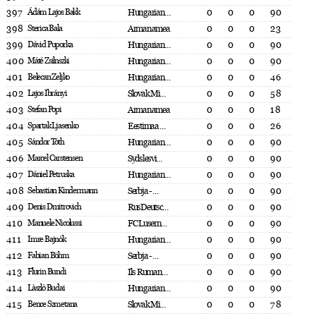
397
Ádám Lajos Bakk
Hungarian...
0
0
0
90
398
Sterica Bala
Armanamea
0
0
0
23
399
Dávid Puporka
Hungarian...
0
0
0
90
400
Máté Zsilnszki
Hungarian...
0
0
0
90
401
Belecan Zeljko
Hungarian...
0
0
0
46
402
Lajos Ibrányi
Slovak Mi...
0
0
0
58
403
Stefan Popi
Armanamea
0
0
0
18
404
Spartak Ljasenko
Eestimaa ...
0
0
0
26
405
Sándor Tóth
Hungarian...
0
0
0
90
406
Marcel Carstensen
Sydslesvi...
0
0
0
90
407
Dániel Petruska
Hungarian...
0
0
0
90
408
Sebastian Kindermann
Serbja - ...
0
0
0
90
409
Denis Dmitrovich
RusDeutsc...
0
0
0
90
410
Manuele Nicolussi
FC Lusern...
0
0
0
90
411
Imre Bajnók
Hungarian...
0
0
0
90
412
Fabian Böhm
Serbja - ...
0
0
0
90
413
Flurin Bundi
Ils Ruman...
0
0
0
90
414
Làszlò Budai
Hungarian...
0
0
0
90
415
Bence Szmetana
Slovak Mi...
0
0
0
78