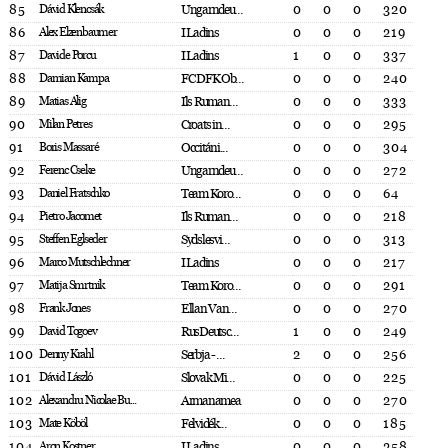
85
Dávid Klencsák
Ungarndeu...
0
0
0
320
86
Alex Elzenbaumer
I Ladins
0
0
0
219
87
Davide Porcu
I Ladins
1
0
0
337
88
Damian Kampa
FC DFK Ob...
0
0
0
240
89
Matias Alig
Ils Ruman...
0
0
0
333
90
Milan Petres
Croats in...
0
0
0
295
91
Boris Massaré
Occitáni...
0
0
0
304
92
Ferenc Cseke
Ungarndeu...
0
0
0
272
93
Daniel Fratschko
Team Koro...
0
0
0
64
94
Pietro Jacomet
Ils Ruman...
0
0
0
218
95
Steffen Eglseder
Sydslesvi...
0
0
0
313
96
Marco Mutschlechner
I Ladins
0
0
0
217
97
Matija Smrtnik
Team Koro...
0
0
0
291
98
Frank Jones
Ellan Van...
0
0
0
270
99
David Togoev
RusDeutsc...
1
0
0
249
100
Denny Krahl
Serbja - ...
2
0
0
256
101
Dávid László
Slovak Mi...
0
0
0
225
102
Alexandru Nicolae Bu...
Armanamea
0
0
0
270
103
Mate Köböl
Felvidék...
0
0
0
185
104
Aron Kostner
I Ladins
0
0
0
258