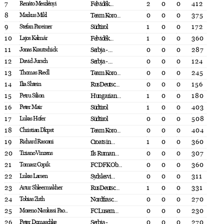
7
Renáto Meszlényi
Felvidék...
2
0
0
412
8
Markus Mikl
Team Koro...
0
0
0
375
9
Stefan Pareiner
Südtirol
1
0
0
172
10
Lajos Kalmár
Felvidék...
1
0
0
360
11
Jonas Krautschick
Serbja - ...
0
0
0
287
12
David Jursch
Serbja - ...
0
0
0
124
13
Thomas Riedl
Team Koro...
0
0
0
245
14
Ilia Shtein
RusDeutsc...
0
0
0
156
15
Petru Silion
Hungarian...
1
0
0
180
16
Peter Mair
Südtirol
1
0
0
403
17
Lukas Hofer
Südtirol
0
0
0
508
18
Christian Dlopst
Team Koro...
0
0
0
404
19
Richard Rascani
Croats in...
1
0
0
360
20
Tiziano Vinzens
Ils Ruman...
0
0
0
307
21
Tomasz Copik
FC DFK Ob...
0
0
0
360
22
Lukas Larsen
Sydslesvi...
0
0
0
311
23
Artur Shleermakher
RusDeutsc...
1
0
0
331
24
Tobias Zuth
Nordfrasc...
0
0
0
270
25
Moreno Nicolussi Pao...
FC Lusern...
0
0
0
230
26
Peter Domaschke
Serbja - ...
0
0
0
270