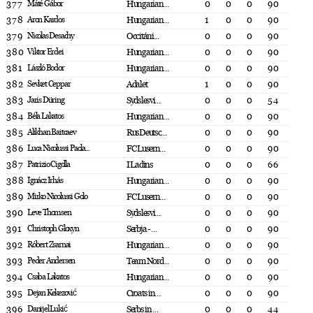
377
Máté Gábor
Hungarian...
0
0
0
90
378
Aron Kardos
Hungarian...
1
0
0
90
379
Nicolas Desachy
Occitáni...
0
0
0
90
380
Viktor Erdei
Hungarian...
0
0
0
90
381
László Bodor
Hungarian...
0
0
0
90
382
Sevket Ceppar
Adalet
1
0
0
90
383
Jaris Düring
Sydslesvi...
0
0
0
54
384
Béla Lakatos
Hungarian...
0
0
0
90
385
Alikhan Baitcaev
RusDeutsc...
0
0
0
90
386
Luca Nicolussi Paola...
FC Lusern...
0
0
0
90
387
Patrizio Cigolla
I Ladins
0
0
0
66
388
Ignácz Irhás
Hungarian...
0
0
0
90
389
Mirko Nicolussi Golo
FC Lusern...
0
0
0
90
390
Leve Thomsen
Sydslesvi...
0
0
0
90
391
Christoph Gloxyn
Serbja - ...
0
0
0
90
392
Róbert Zsarnai
Hungarian...
0
0
0
90
393
Peder Andersen
Team Nord...
0
0
0
90
394
Csaba Lakatos
Hungarian...
0
0
0
90
395
Dejan Kekezović
Croats in...
0
0
0
90
396
Danijel Lukić
Serbs in ...
0
0
0
44