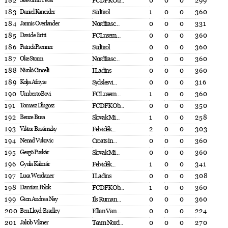
182
Sławomir Pecel
FC DFK Ob...
0
0
0
299
183
Daniel Kaneider
Südtirol
1
0
0
360
184
Jannis Overlander
Nordfrasc...
0
0
0
331
185
Davide Iiriti
FC Lusern...
0
0
0
360
186
Patrick Psenner
Südtirol
0
0
0
360
187
Oke Storm
Nordfrasc...
0
0
0
360
188
Nicolò Cincelli
I Ladins
0
0
0
360
189
Kolja Afriyie
Sydslesvi...
0
0
0
316
190
Umberto Bovi
FC Lusern...
1
0
0
360
191
Tomasz Dlugosz
FC DFK Ob...
0
0
0
350
192
Bence Busa
Slovak Mi...
1
0
0
258
193
Viktor Busánszky
Felvidék...
2
0
0
303
194
Nenad Vukovic
Croats in...
0
0
0
360
195
Gergö Puskár
Slovak Mi...
0
0
0
360
196
Gyula Kalmár
Felvidék...
1
0
0
341
197
Luca Werdaner
I Ladins
0
0
0
308
198
Damian Polok
FC DFK Ob...
1
0
0
360
199
Gion Andrea Nay
Ils Ruman...
0
0
0
360
200
Ben Lloyd-Bradley
Ellan Van...
0
0
0
224
201
Jakob Vikner
Team Nord...
0
0
0
270