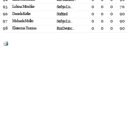
95
Lubina Mitschke
Serbja Lu...
0
0
0
76
96
Daniela Kofler
Südtirol
0
0
0
90
97
Michaela Müller
Serbja Lu...
0
0
0
90
98
Ekaterina Tiunina
RusDeutsc...
0
0
0
90