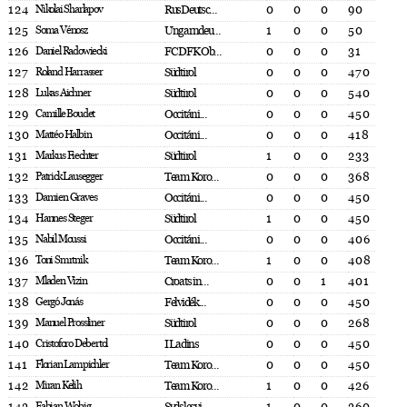
124
Nikolai Sharlapov
RusDeutsc...
0
0
0
90
125
Soma Vénosz
Ungarndeu...
1
0
0
50
126
Daniel Radowiecki
FC DFK Ob...
0
0
0
31
127
Roland Harrasser
Südtirol
0
0
0
470
128
Lukas Aichner
Südtirol
0
0
0
540
129
Camille Boudet
Occitáni...
0
0
0
450
130
Mattéo Halbin
Occitáni...
0
0
0
418
131
Markus Fiechter
Südtirol
1
0
0
233
132
Patrick Lausegger
Team Koro...
0
0
0
368
133
Damien Graves
Occitáni...
0
0
0
450
134
Hannes Steger
Südtirol
1
0
0
450
135
Nabil Moussi
Occitáni...
0
0
0
406
136
Toni Smrtnik
Team Koro...
1
0
0
408
137
Mladen Vizin
Croats in...
0
0
1
401
138
Gergó Jonás
Felvidék...
0
0
0
450
139
Manuel Prossliner
Südtirol
0
0
0
268
140
Cristoforo Debertol
I Ladins
0
0
0
450
141
Florian Lampichler
Team Koro...
0
0
0
450
142
Miran Kelih
Team Koro...
1
0
0
426
Fabian Wobig