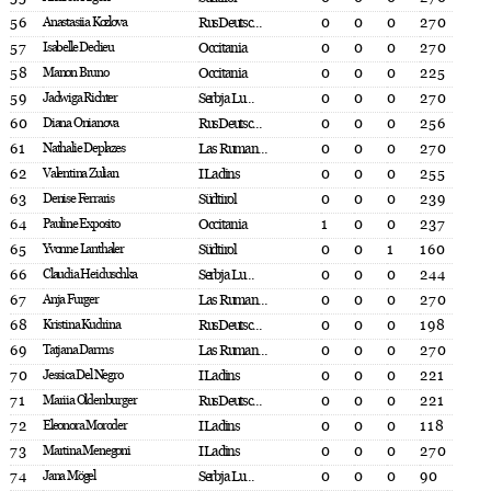
56
Anastasiia Kozlova
RusDeutsc...
0
0
0
270
57
Isabelle Dedieu
Occitania
0
0
0
270
58
Manon Bruno
Occitania
0
0
0
225
59
Jadwiga Richter
Serbja Lu...
0
0
0
270
60
Diana Onianova
RusDeutsc...
0
0
0
256
61
Nathalie Deplazes
Las Ruman...
0
0
0
270
62
Valentina Zulian
I Ladins
0
0
0
255
63
Denise Ferraris
Südtirol
0
0
0
239
64
Pauline Exposito
Occitania
1
0
0
237
65
Yvonne Lanthaler
Südtirol
0
0
1
160
66
Claudia Heiduschka
Serbja Lu...
0
0
0
244
67
Anja Furger
Las Ruman...
0
0
0
270
68
Kristina Kudrina
RusDeutsc...
0
0
0
198
69
Tatjana Darms
Las Ruman...
0
0
0
270
70
Jessica Del Negro
I Ladins
0
0
0
221
71
Mariia Oldenburger
RusDeutsc...
0
0
0
221
72
Eleonora Moroder
I Ladins
0
0
0
118
73
Martina Menegoni
I Ladins
0
0
0
270
74
Jana Mögel
Serbja Lu...
0
0
0
90