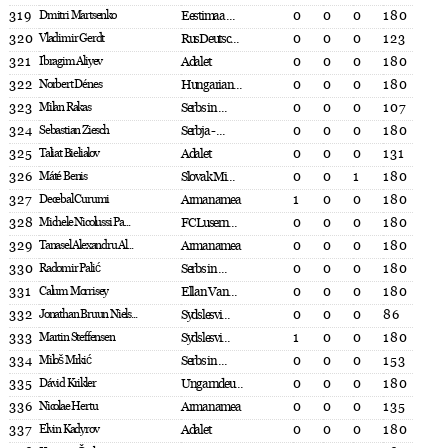
319
Dmitri Martsenko
Eestimaa ...
0
0
0
180
320
Vladimir Gerdt
RusDeutsc...
0
0
0
123
321
Ibragim Aliyev
Adalet
0
0
0
180
322
Norbert Dénes
Hungarian...
0
0
0
180
323
Milan Rakas
Serbs in ...
0
0
0
107
324
Sebastian Ziesch
Serbja - ...
0
0
0
180
325
Taliat Bielialov
Adalet
0
0
0
131
326
Máté Benis
Slovak Mi...
0
0
1
180
327
Decebal Curumi
Armanamea
1
0
0
180
328
Michele Nicolussi Pa...
FC Lusern...
0
0
0
180
329
Tanasel Alexandru Al...
Armanamea
0
0
0
180
330
Radomir Palić
Serbs in ...
0
0
0
180
331
Calum Morrisey
Ellan Van...
0
0
0
180
332
Jonathan Bruun Niels...
Sydslesvi...
0
0
0
86
333
Martin Steffensen
Sydslesvi...
1
0
0
180
334
Miloš Mrkić
Serbs in ...
0
0
0
153
335
Dávid Krikler
Ungarndeu...
0
0
0
180
336
Nicolae Hertu
Armanamea
0
0
0
135
337
Elvin Kadyrov
Adalet
0
0
0
180