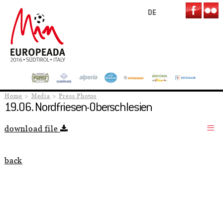
DE
Home
Media
Press Photos
19.06. Nordfriesen-Oberschlesien
download file
back